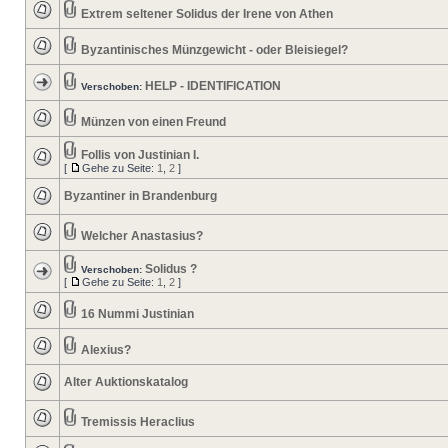
Extrem seltener Solidus der Irene von Athen
Byzantinisches Münzgewicht - oder Bleisiegel?
HELP - IDENTIFICATION
Verschoben:
Münzen von einen Freund
Follis von Justinian I.
[
Gehe zu Seite:
1
,
2
]
Byzantiner in Brandenburg
Welcher Anastasius?
Solidus ?
Verschoben:
[
Gehe zu Seite:
1
,
2
]
16 Nummi Justinian
Alexius?
Alter Auktionskatalog
Tremissis Heraclius