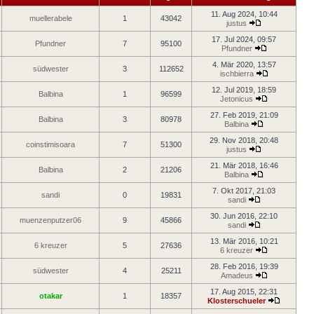
11. Aug 2024, 10:44
muellerabele
1
43042
justus
17. Jul 2024, 09:57
Pfundner
7
95100
Pfundner
4. Mär 2020, 13:57
südwester
3
112652
ischbierra
12. Jul 2019, 18:59
Balbina
1
96599
Jetonicus
27. Feb 2019, 21:09
Balbina
3
80978
Balbina
29. Nov 2018, 20:48
coinstimisoara
7
51300
justus
21. Mär 2018, 16:46
Balbina
2
21206
Balbina
7. Okt 2017, 21:03
sandi
0
19831
sandi
30. Jun 2016, 22:10
muenzenputzer06
9
45866
sandi
13. Mär 2016, 10:21
6 kreuzer
5
27636
6 kreuzer
28. Feb 2016, 19:39
südwester
4
25211
Amadeus
17. Aug 2015, 22:31
otakar
1
18357
Klosterschueler