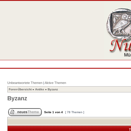
Unbeantwortete Themen
|
Aktive Themen
Foren-Übersicht
»
Antike
»
Byzanz
Byzanz
Seite
1
von
4
[ 78 Themen ]
T