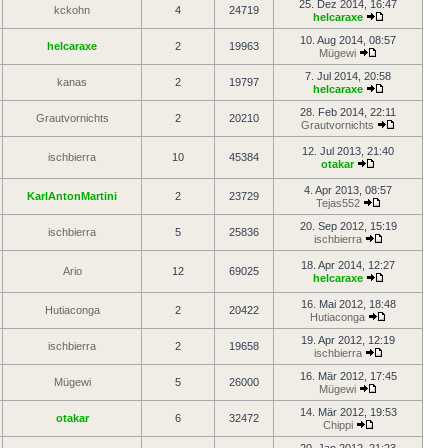
25. Dez 2014, 16:47
kckohn
4
24719
helcaraxe
10. Aug 2014, 08:57
helcaraxe
2
19963
Mügewi
7. Jul 2014, 20:58
kanas
2
19797
helcaraxe
28. Feb 2014, 22:11
Grautvornichts
2
20210
Grautvornichts
12. Jul 2013, 21:40
ischbierra
10
45384
otakar
4. Apr 2013, 08:57
KarlAntonMartini
2
23729
Tejas552
20. Sep 2012, 15:19
ischbierra
5
25836
ischbierra
18. Apr 2014, 12:27
Ario
12
69025
helcaraxe
16. Mai 2012, 18:48
Hutiaconga
2
20422
Hutiaconga
19. Apr 2012, 12:19
ischbierra
2
19658
ischbierra
16. Mär 2012, 17:45
Mügewi
5
26000
Mügewi
14. Mär 2012, 19:53
otakar
6
32472
Chippi