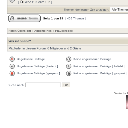
[
Gehe zu Seite:
1
,
2
]
Themen der letzten Zeit anzeigen:
Seite
1
von
19
[ 459 Themen ]
Foren-Übersicht
»
Allgemeines
»
Plauderecke
Wer ist online?
Mitglieder in diesem Forum: 0 Mitglieder und 2 Gäste
Ungelesene Beiträge
Keine ungelesenen Beiträge
Ungelesene Beiträge [ beliebt ]
Keine ungelesenen Beiträge [ beliebt ]
Ungelesene Beiträge [ gesperrt ]
Keine ungelesenen Beiträge [ gesperrt ]
Suche nach:
Deutsche 