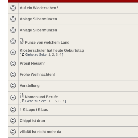
Auf ein Wiedersehen !
Anlage Silbermünzen
Anlage Silbermünzen
Punze von welchem Land
Klosterschüler hat heute Geburtstag
[
Gehe zu Seite:
1
,
2
,
3
,
4
]
Prosit Neujahr
Frohe Weihnachten!
Vorstellung
Namen und Berufe
[
Gehe zu Seite:
1
...
5
,
6
,
7
]
† Klaupo / Klaus
Chippi ist dran
villa66 ist nicht mehr da