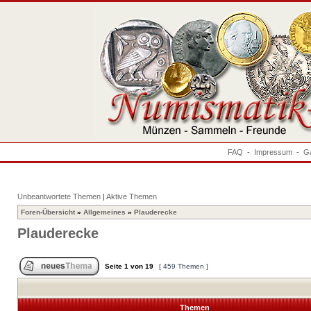
FAQ
-
Impressum
-
Ga
Unbeantwortete Themen
|
Aktive Themen
Foren-Übersicht
»
Allgemeines
»
Plauderecke
Plauderecke
Seite
1
von
19
[ 459 Themen ]
Themen