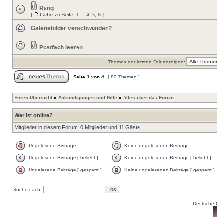
Rang
[
Gehe zu Seite:
1
...
4
,
5
,
6
]
Galeriebilder verschwunden?
Postfach leeren
Themen der letzten Zeit anzeigen:
Seite
1
von
4
[ 80 Themen ]
Foren-Übersicht
»
Ankündigungen und Hilfe
»
Alles über das Forum
Wer ist online?
Mitglieder in diesem Forum: 0 Mitglieder und 11 Gäste
Ungelesene Beiträge
Keine ungelesenen Beiträge
Ungelesene Beiträge [ beliebt ]
Keine ungelesenen Beiträge [ beliebt ]
Ungelesene Beiträge [ gesperrt ]
Keine ungelesenen Beiträge [ gesperrt ]
Suche nach:
Deutsche 