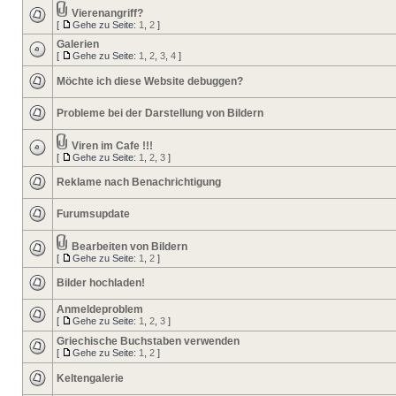
Vierenangriff?
[
Gehe zu Seite:
1
,
2
]
Galerien
[
Gehe zu Seite:
1
,
2
,
3
,
4
]
Möchte ich diese Website debuggen?
Probleme bei der Darstellung von Bildern
Viren im Cafe !!!
[
Gehe zu Seite:
1
,
2
,
3
]
Reklame nach Benachrichtigung
Furumsupdate
Bearbeiten von Bildern
[
Gehe zu Seite:
1
,
2
]
Bilder hochladen!
Anmeldeproblem
[
Gehe zu Seite:
1
,
2
,
3
]
Griechische Buchstaben verwenden
[
Gehe zu Seite:
1
,
2
]
Keltengalerie