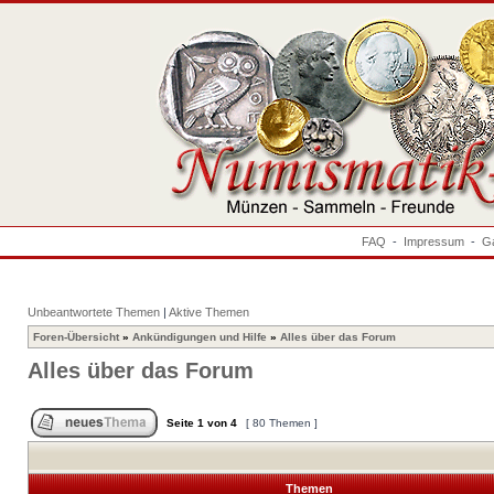
FAQ
-
Impressum
-
Ga
Unbeantwortete Themen
|
Aktive Themen
Foren-Übersicht
»
Ankündigungen und Hilfe
»
Alles über das Forum
Alles über das Forum
Seite
1
von
4
[ 80 Themen ]
Themen