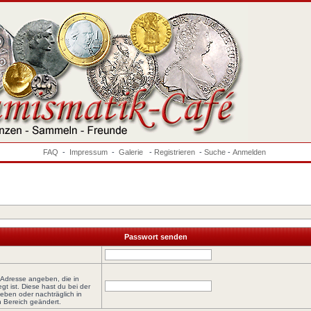
FAQ
-
Impressum
-
Galerie
-
Registrieren
-
Suche
-
Anmelden
Passwort senden
-Adresse angeben, die in
egt ist. Diese hast du bei der
eben oder nachträglich in
 Bereich geändert.