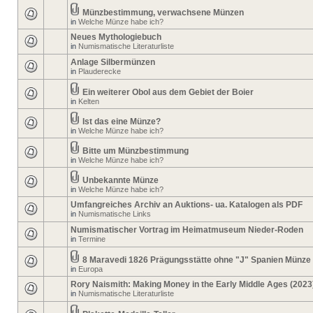
Münzbestimmung, verwachsene Münzen
in
Welche Münze habe ich?
Neues Mythologiebuch
in
Numismatische Literaturliste
Anlage Silbermünzen
in
Plauderecke
Ein weiterer Obol aus dem Gebiet der Boier
in
Kelten
Ist das eine Münze?
in
Welche Münze habe ich?
Bitte um Münzbestimmung
in
Welche Münze habe ich?
Unbekannte Münze
in
Welche Münze habe ich?
Umfangreiches Archiv an Auktions- ua. Katalogen als PDF
in
Numismatische Links
Numismatischer Vortrag im Heimatmuseum Nieder-Roden
in
Termine
8 Maravedi 1826 Prägungsstätte ohne "J" Spanien Münze
in
Europa
Rory Naismith: Making Money in the Early Middle Ages (2023
in
Numismatische Literaturliste