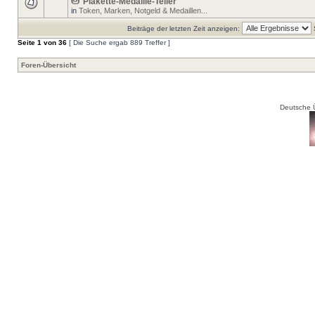
Plakette-Medaille-Teller
in
Token, Marken, Notgeld & Medaillen...
Beiträge der letzten Zeit anzeigen:
Seite
1
von
36
[ Die Suche ergab 889 Treffer ]
Foren-Übersicht
Deutsche 