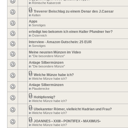
in
Römische Kaiserzeit
Treverer Beischlag zu einem Denar des J.Caesar
in
Kelten
Apps
in
Sonstiges
erledigt /wo bekomm ich einen Haller Pfundner her?
in
Österreich
Interview - Amazon Gutschein: 25 EUR
in
Sonstiges
Meine neusten Münzen im Video
in
"Die besondere Münze"
Anlage Silbermünzen
in
"Die besondere Münze"
Welche Münze habe ich?
in
Welche Münze habe ich?
Anlage Silbermünzen
in
Plauderecke
Hohlpfennig?
in
Welche Münze habe ich?
Ubekannter Römer, vielleicht Hadrian und Frau?
in
Welche Münze habe ich?
JOANNES • XXIII • PONTIFEX • MAXIMUS•
in
Welche Münze habe ich?