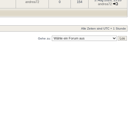
3. Aug 2026, 15:26
andrea72
0
154
andrea72
Alle Zeiten sind UTC + 1 Stunde
Gehe zu: