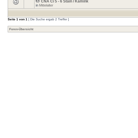
CNA Ci 5 - 6 Stain / Kamink
in
Mittelalter
Seite
1
von
1
[ Die Suche ergab 2 Treffer ]
Foren-Übersicht