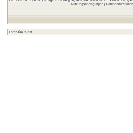
Bitte beachte auch die jeweiligen Forenregeln, wenn du dich in diesem Board bewegst.
Nutzungsbedingungen
|
Datenschutzrichtli
Foren-Übersicht