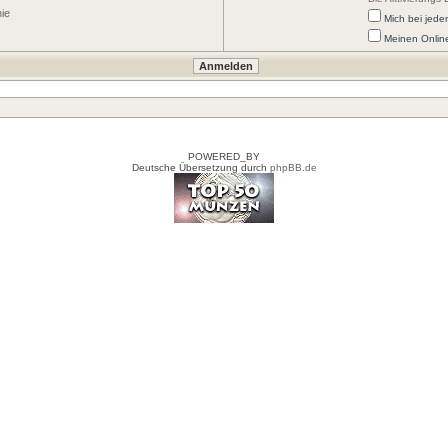
nie
Mich bei jed
Meinen Onlin
POWERED_BY
Deutsche Übersetzung durch
phpBB.de