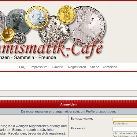
FAQ
-
Impressum
-
Galerie
-
Registrieren
-
Suche
-
Anmelden
Anmelden
Du musst registriert und angemeldet sein, um Profile anzuschauen.
Benutzername:
Registrieren
rung ist in wenigen Augenblicken erledigt und
Passwort:
istrierten Benutzern auch zusätzliche
ten Regelungen, bevor du dich registrierst.
Ich habe mein P
Die Aktivierungs