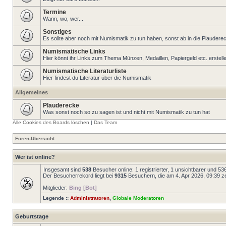
Termine
Wann, wo, wer...
Sonstiges
Es sollte aber noch mit Numismatik zu tun haben, sonst ab in die Plaudere
Numismatische Links
Hier könnt ihr Links zum Thema Münzen, Medaillen, Papiergeld etc. erstell
Numismatische Literaturliste
Hier findest du Literatur über die Numismatik
Allgemeines
Plauderecke
Was sonst noch so zu sagen ist und nicht mit Numismatik zu tun hat
Alle Cookies des Boards löschen
|
Das Team
Foren-Übersicht
Wer ist online?
Insgesamt sind
538
Besucher online: 1 registrierter, 1 unsichtbarer und 5
Der Besucherrekord liegt bei
9315
Besuchern, die am 4. Apr 2026, 09:39 zei
Mitglieder:
Bing [Bot]
Legende ::
Administratoren
,
Globale Moderatoren
Geburtstage