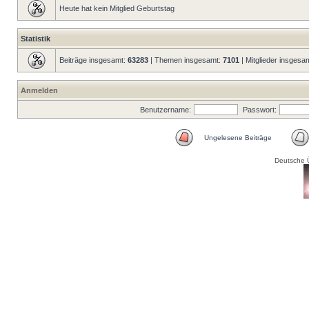
Heute hat kein Mitglied Geburtstag
Statistik
Beiträge insgesamt:
63283
| Themen insgesamt:
7101
| Mitglieder insgesa
Anmelden
Benutzername:
Passwort:
Ungelesene Beiträge
Deutsche 