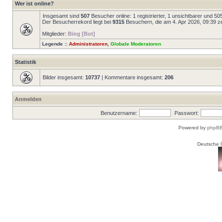
Wer ist online?
Insgesamt sind
507
Besucher online: 1 registrierter, 1 unsichtbarer und 5
Der Besucherrekord liegt bei
9315
Besuchern, die am 4. Apr 2026, 09:39 zei
Mitglieder:
Bing [Bot]
Legende ::
Administratoren
,
Globale Moderatoren
Statistik
Bilder insgesamt:
10737
| Kommentare insgesamt:
206
Anmelden
Benutzername:
Passwort:
Powered by
phpBB
Deutsche 