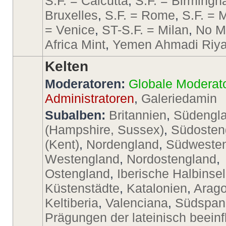
S.F. = Calcutta
,
S.F. = Birming
Bruxelles
,
S.F. = Rome
,
S.F. = 
= Venice
,
ST-S.F. = Milan
,
No M
Africa Mint
,
Yemen Ahmadi Riya
Kelten
Moderatoren:
Globale Moderat
Administratoren
,
Galeriedamin
Subalben:
Britannien
,
Südengl
(Hampshire, Sussex)
,
Südosten
(Kent)
,
Nordengland
,
Südweste
Westengland
,
Nordostengland
,
Ostengland
,
Iberische Halbinsel
Küstenstädte
,
Katalonien
,
Arago
Keltiberia
,
Valenciana
,
Südspan
Prägungen der lateinisch beeinf