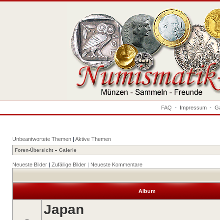
FAQ
-
Impressum
-
Ga
Unbeantwortete Themen
|
Aktive Themen
Foren-Übersicht
»
Galerie
Neueste Bilder
|
Zufällige Bilder
|
Neueste Kommentare
Album
Japan