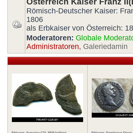
Österreich Kaiser Franz II(I
Römisch-Deutscher Kaiser: Fran
1806
als Erbkaiser von Österreich: 1
Moderatoren:
Globale Moderat
Administratoren
,
Galeriedamin
Bildname:
Augustus-COL NEM halbiert
Bildname:
Domitianus-Denar