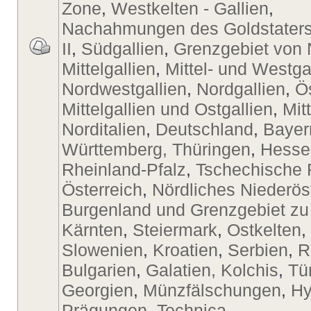
Zone
,
Westkelten - Gallien
,
Nachahmungen des Goldstaters
II
,
Südgallien
,
Grenzgebiet von 
Mittelgallien
,
Mittel- und Westga
Nordwestgallien
,
Nordgallien
,
Ö
Mittelgallien und Ostgallien
,
Mit
Norditalien
,
Deutschland
,
Bayer
Württemberg, Thüringen
,
Hesse
Rheinland-Pfalz
,
Tschechische 
Österreich
,
Nördliches Niederös
Burgenland und Grenzgebiet zu
Kärnten
,
Steiermark
,
Ostkelten
,
Slowenien
,
Kroatien
,
Serbien
,
R
Bulgarien
,
Galatien, Kolchis
,
Tü
Georgien
,
Münzfälschungen
,
Hy
Prägungen
,
Technica