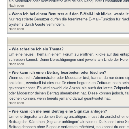
ein Moderator oder Administrator wird deinen Rang unter Umständen ein
Nach oben
» Wenn ich bei einem Benutzer auf den E-Mail-Link klicke, werde i
Nur registrierte Benutzer dürfen die foreninterne E-Mail-Funktion für N
Systems durch Gäste verhindern.
Nach oben
» Wie schreibe ich ein Thema?
Um eine neues Thema in einem Forum zu eröffnen, klicke auf das entspre
schreiben kannst. Deine Berechtigungen sind jeweils am Ende der Foren-
Nach oben
» Wie kann ich einen Beitrag bearbeiten oder löschen?
Wenn du nicht Administrator oder Moderator bist, kannst du nur deine e
anklickst; eventuell ist dies nur für einen begrenzten Zeitraum nach sei
gekennzeichnet. Es wird sowohl die Anzahl als auch der letzte Zeitpunk
oder Moderator deinen Beitrag überarbeitet hat. Diese können jedoch, fal
löschen können, wenn bereits jemand darauf geantwortet hat.
Nach oben
» Wie kann ich meinem Beitrag eine Signatur anfügen?
Um eine Signatur an deinen Beitrag anzufügen, musst du zunächst eine s
Beitrag das Kästchen „Signatur anhängen“ aktivieren. Du kannst eine S
Beitrag dennoch ohne Signatur verfassen möchtest, so kannst du dort ei