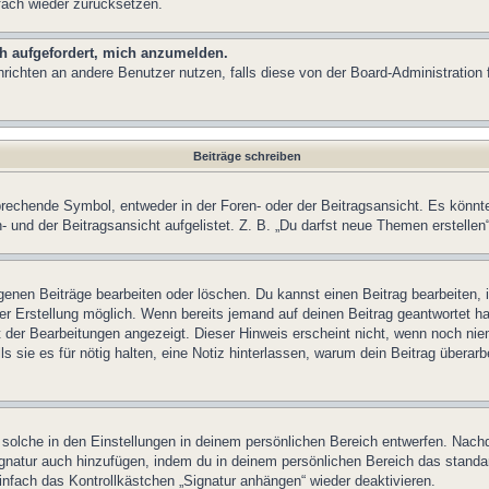
fach wieder zurücksetzen.
ch aufgefordert, mich anzumelden.
achrichten an andere Benutzer nutzen, falls diese von der Board-Administrati
Beiträge schreiben
chende Symbol, entweder in der Foren- oder der Beitragsansicht. Es könnte se
 und der Beitragsansicht aufgelistet. Z. B. „Du darfst neue Themen erstelle
igenen Beiträge bearbeiten oder löschen. Du kannst einen Beitrag bearbeiten
ner Erstellung möglich. Wenn bereits jemand auf deinen Beitrag geantwortet ha
t der Bearbeitungen angezeigt. Dieser Hinweis erscheint nicht, wenn noch nie
ls sie es für nötig halten, eine Notiz hinterlassen, warum dein Beitrag überar
olche in den Einstellungen in deinem persönlichen Bereich entwerfen. Nachde
ignatur auch hinzufügen, indem du in deinem persönlichen Bereich das stand
nfach das Kontrollkästchen „Signatur anhängen“ wieder deaktivieren.