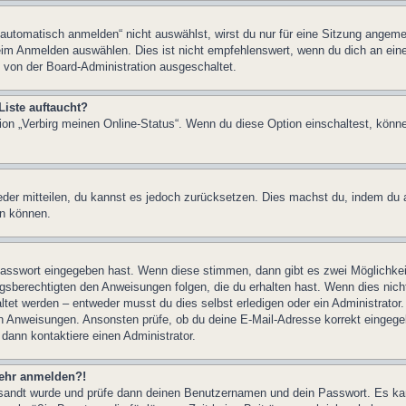
tomatisch anmelden“ nicht auswählst, wirst du nur für eine Sitzung angeme
im Anmelden auswählen. Dies ist nicht empfehlenswert, wenn du dich an einem
 von der Board-Administration ausgeschaltet.
Liste auftaucht?
tion „Verbirg meinen Online-Status“. Wenn du diese Option einschaltest, könn
ieder mitteilen, du kannst es jedoch zurücksetzen. Dies machst du, indem du
en können.
 Passwort eingegeben hast. Wenn diese stimmen, dann gibt es zwei Möglichk
ngsberechtigten den Anweisungen folgen, die du erhalten hast. Wenn dies nicht 
et werden – entweder musst du dies selbst erledigen oder ein Administrator. Be
nen Anweisungen. Ansonsten prüfe, ob du deine E-Mail-Adresse korrekt eingeg
 dann kontaktiere einen Administrator.
 mehr anmelden?!
ugesandt wurde und prüfe dann deinen Benutzernamen und dein Passwort. Es ka