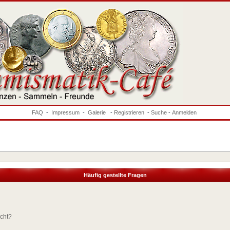
FAQ
-
Impressum
-
Galerie
-
Registrieren
-
Suche
-
Anmelden
Häufig gestellte Fragen
ucht?