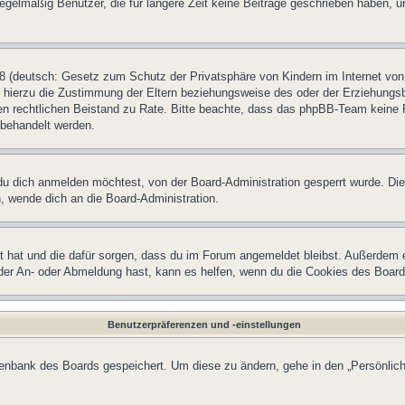
egelmäßig Benutzer, die für längere Zeit keine Beiträge geschrieben haben, u
 (deutsch: Gesetz zum Schutz der Privatsphäre von Kindern im Internet von 
hierzu die Zustimmung der Eltern beziehungsweise des oder der Erziehungsber
einen rechtlichen Beistand zu Rate. Bitte beachte, dass das phpBB-Team keine 
n behandelt werden.
u dich anmelden möchtest, von der Board-Administration gesperrt wurde. Die
 wende dich an die Board-Administration.
lt hat und die dafür sorgen, dass du im Forum angemeldet bleibst. Außerdem 
 der An- oder Abmeldung hast, kann es helfen, wenn du die Cookies des Board
Benutzerpräferenzen und -einstellungen
atenbank des Boards gespeichert. Um diese zu ändern, gehe in den „Persönlich