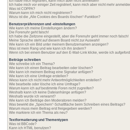
Ich habe mich registriert, kann mich aber nicht anmelden!
Ich habe mich vor einiger Zeit registriert, kann mich aber nicht mehr anmelde
Was ist COPPA?
Warum kann ich mich nicht registrieren?
Wozu ist die „Alle Cookies des Boards löschen“-Funktion?
Benutzerpräferenzen und -einstellungen
Wie kann ich meine Einstellungen ändern?
Die Forenuhr geht falsch!
Ich habe die Zeitzone eingestellt, aber die Forenuhr geht immer noch falsch!
Meine Sprache steht auf diesem Board nicht zur Auswahl!
Wie kann ich ein Bild unter meinem Benutzernamen anzeigen?
Was ist mein Rang und wie kann ich ihn ändern?
Wenn ich bei einem Benutzer auf den E-Mail-Link klicke, werde ich aufgefor
Beiträge schreiben
Wie schreibe ich ein Thema?
Wie kann ich einen Beitrag bearbeiten oder löschen?
Wie kann ich meinem Beitrag eine Signatur anfügen?
Wie kann ich eine Umfrage erstellen?
Wieso kann ich nicht mehr Antwortmöglichkeiten erstellen?
Wie bearbeite oder lösche ich eine Umfrage?
Warum kann ich auf bestimmte Foren nicht zugreifen?
Weshalb kann ich keine Dateianhänge anfügen?
Weshalb wurde ich verwarnt?
Wie kann ich Beiträge den Moderatoren melden?
Was bewirkt die „Speichern“-Schaltfläche beim Schreiben eines Beitrags?
Warum muss mein Beitrag erst freigegeben werden?
Wie markiere ich ein Thema als neu?
Textformatierung und Thementypen
Was ist BBCode?
Kann ich HTML benutzen?