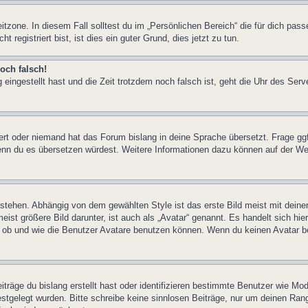
itzone. In diesem Fall solltest du im „Persönlichen Bereich“ die für dich pass
registriert bist, ist dies ein guter Grund, dies jetzt zu tun.
och falsch!
 eingestellt hast und die Zeit trotzdem noch falsch ist, geht die Uhr des Serv
iert oder niemand hat das Forum bislang in deine Sprache übersetzt. Frage ggf
n, wenn du es übersetzen würdest. Weitere Informationen dazu können auf der
stehen. Abhängig von dem gewählten Style ist das erste Bild meist mit deine
st größere Bild darunter, ist auch als „Avatar“ genannt. Es handelt sich hie
, ob und wie die Benutzer Avatare benutzen können. Wenn du keinen Avatar be
träge du bislang erstellt hast oder identifizieren bestimmte Benutzer wie M
festgelegt wurden. Bitte schreibe keine sinnlosen Beiträge, nur um deinen Ra