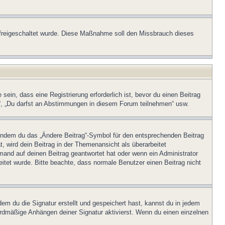
on freigeschaltet wurde. Diese Maßnahme soll den Missbrauch dieses
in, dass eine Registrierung erforderlich ist, bevor du einen Beitrag
n“, „Du darfst an Abstimmungen in diesem Forum teilnehmen“ usw.
, indem du das „Ändere Beitrag“-Symbol für den entsprechenden Beitrag
t, wird dein Beitrag in der Themenansicht als überarbeitet
mand auf deinen Beitrag geantwortet hat oder wenn ein Administrator
beitet wurde. Bitte beachte, dass normale Benutzer einen Beitrag nicht
m du die Signatur erstellt und gespeichert hast, kannst du in jedem
ardmäßige Anhängen deiner Signatur aktivierst. Wenn du einen einzelnen