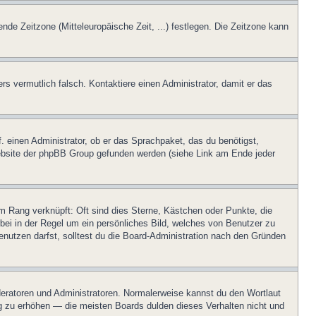
ende Zeitzone (Mitteleuropäische Zeit, ...) festlegen. Die Zeitzone kann
ers vermutlich falsch. Kontaktiere einen Administrator, damit er das
. einen Administrator, ob er das Sprachpaket, das du benötigst,
 Website der phpBB Group gefunden werden (siehe Link am Ende jeder
m Rang verknüpft: Oft sind dies Sterne, Kästchen oder Punkte, die
rbei in der Regel um ein persönliches Bild, welches von Benutzer zu
nutzen darfst, solltest du die Board-Administration nach den Gründen
oderatoren und Administratoren. Normalerweise kannst du den Wortlaut
ng zu erhöhen — die meisten Boards dulden dieses Verhalten nicht und