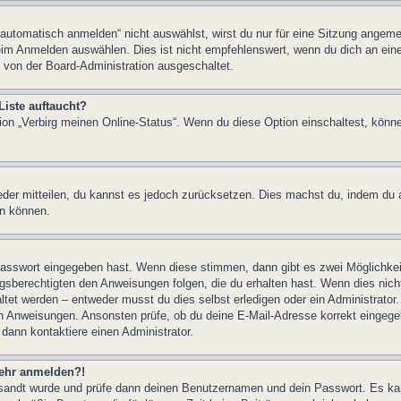
tomatisch anmelden“ nicht auswählst, wirst du nur für eine Sitzung angeme
im Anmelden auswählen. Dies ist nicht empfehlenswert, wenn du dich an einem
 von der Board-Administration ausgeschaltet.
Liste auftaucht?
tion „Verbirg meinen Online-Status“. Wenn du diese Option einschaltest, könn
ieder mitteilen, du kannst es jedoch zurücksetzen. Dies machst du, indem du
en können.
 Passwort eingegeben hast. Wenn diese stimmen, dann gibt es zwei Möglichk
ngsberechtigten den Anweisungen folgen, die du erhalten hast. Wenn dies nicht 
et werden – entweder musst du dies selbst erledigen oder ein Administrator. Be
nen Anweisungen. Ansonsten prüfe, ob du deine E-Mail-Adresse korrekt eingeg
 dann kontaktiere einen Administrator.
 mehr anmelden?!
ugesandt wurde und prüfe dann deinen Benutzernamen und dein Passwort. Es ka