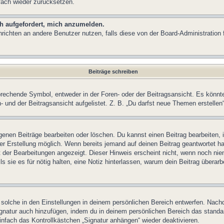
fach wieder zurücksetzen.
ch aufgefordert, mich anzumelden.
achrichten an andere Benutzer nutzen, falls diese von der Board-Administrati
Beiträge schreiben
chende Symbol, entweder in der Foren- oder der Beitragsansicht. Es könnte se
 und der Beitragsansicht aufgelistet. Z. B. „Du darfst neue Themen erstelle
igenen Beiträge bearbeiten oder löschen. Du kannst einen Beitrag bearbeiten
ner Erstellung möglich. Wenn bereits jemand auf deinen Beitrag geantwortet ha
t der Bearbeitungen angezeigt. Dieser Hinweis erscheint nicht, wenn noch nie
ls sie es für nötig halten, eine Notiz hinterlassen, warum dein Beitrag überar
olche in den Einstellungen in deinem persönlichen Bereich entwerfen. Nachde
ignatur auch hinzufügen, indem du in deinem persönlichen Bereich das stand
nfach das Kontrollkästchen „Signatur anhängen“ wieder deaktivieren.