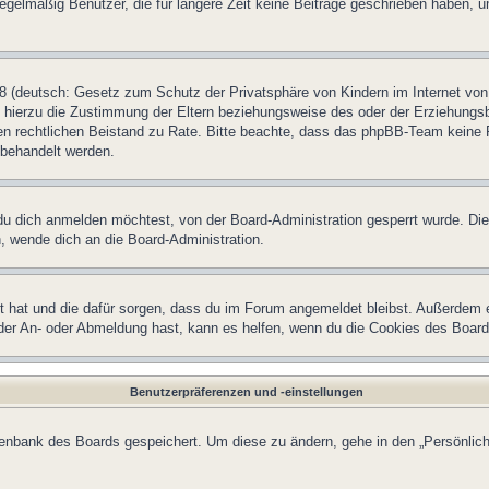
egelmäßig Benutzer, die für längere Zeit keine Beiträge geschrieben haben, u
 (deutsch: Gesetz zum Schutz der Privatsphäre von Kindern im Internet von 
hierzu die Zustimmung der Eltern beziehungsweise des oder der Erziehungsber
einen rechtlichen Beistand zu Rate. Bitte beachte, dass das phpBB-Team keine 
n behandelt werden.
u dich anmelden möchtest, von der Board-Administration gesperrt wurde. Die
 wende dich an die Board-Administration.
lt hat und die dafür sorgen, dass du im Forum angemeldet bleibst. Außerdem 
 der An- oder Abmeldung hast, kann es helfen, wenn du die Cookies des Board
Benutzerpräferenzen und -einstellungen
atenbank des Boards gespeichert. Um diese zu ändern, gehe in den „Persönlich