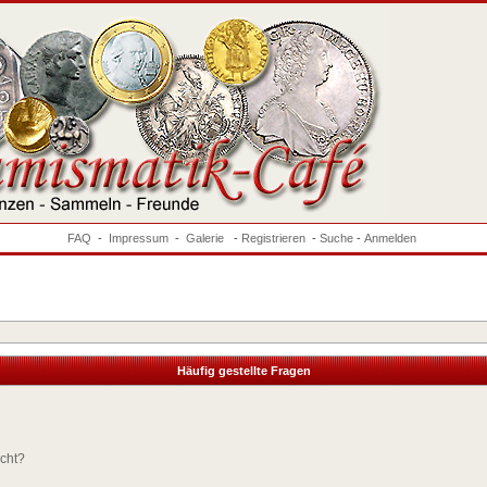
FAQ
-
Impressum
-
Galerie
-
Registrieren
-
Suche
-
Anmelden
Häufig gestellte Fragen
ucht?