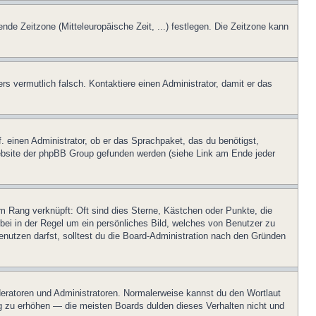
ende Zeitzone (Mitteleuropäische Zeit, ...) festlegen. Die Zeitzone kann
ers vermutlich falsch. Kontaktiere einen Administrator, damit er das
. einen Administrator, ob er das Sprachpaket, das du benötigst,
 Website der phpBB Group gefunden werden (siehe Link am Ende jeder
m Rang verknüpft: Oft sind dies Sterne, Kästchen oder Punkte, die
rbei in der Regel um ein persönliches Bild, welches von Benutzer zu
nutzen darfst, solltest du die Board-Administration nach den Gründen
oderatoren und Administratoren. Normalerweise kannst du den Wortlaut
ng zu erhöhen — die meisten Boards dulden dieses Verhalten nicht und