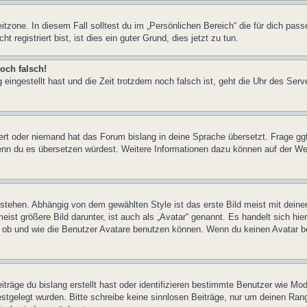
itzone. In diesem Fall solltest du im „Persönlichen Bereich“ die für dich pass
registriert bist, ist dies ein guter Grund, dies jetzt zu tun.
och falsch!
 eingestellt hast und die Zeit trotzdem noch falsch ist, geht die Uhr des Serv
iert oder niemand hat das Forum bislang in deine Sprache übersetzt. Frage ggf
n, wenn du es übersetzen würdest. Weitere Informationen dazu können auf der
stehen. Abhängig von dem gewählten Style ist das erste Bild meist mit deine
st größere Bild darunter, ist auch als „Avatar“ genannt. Es handelt sich hie
, ob und wie die Benutzer Avatare benutzen können. Wenn du keinen Avatar be
träge du bislang erstellt hast oder identifizieren bestimmte Benutzer wie M
festgelegt wurden. Bitte schreibe keine sinnlosen Beiträge, nur um deinen Ra