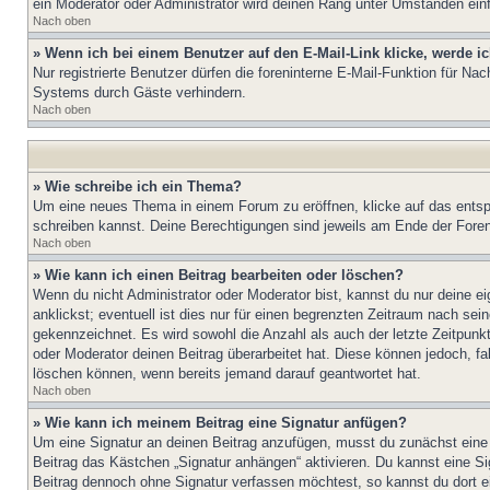
ein Moderator oder Administrator wird deinen Rang unter Umständen ein
Nach oben
» Wenn ich bei einem Benutzer auf den E-Mail-Link klicke, werde i
Nur registrierte Benutzer dürfen die foreninterne E-Mail-Funktion für N
Systems durch Gäste verhindern.
Nach oben
» Wie schreibe ich ein Thema?
Um eine neues Thema in einem Forum zu eröffnen, klicke auf das entspre
schreiben kannst. Deine Berechtigungen sind jeweils am Ende der Foren-
Nach oben
» Wie kann ich einen Beitrag bearbeiten oder löschen?
Wenn du nicht Administrator oder Moderator bist, kannst du nur deine e
anklickst; eventuell ist dies nur für einen begrenzten Zeitraum nach sei
gekennzeichnet. Es wird sowohl die Anzahl als auch der letzte Zeitpunk
oder Moderator deinen Beitrag überarbeitet hat. Diese können jedoch, fal
löschen können, wenn bereits jemand darauf geantwortet hat.
Nach oben
» Wie kann ich meinem Beitrag eine Signatur anfügen?
Um eine Signatur an deinen Beitrag anzufügen, musst du zunächst eine s
Beitrag das Kästchen „Signatur anhängen“ aktivieren. Du kannst eine S
Beitrag dennoch ohne Signatur verfassen möchtest, so kannst du dort ei