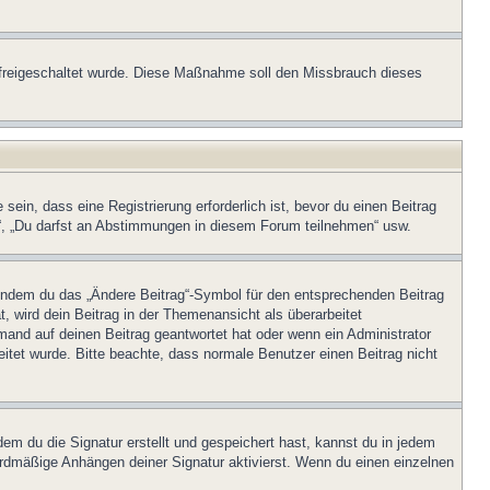
on freigeschaltet wurde. Diese Maßnahme soll den Missbrauch dieses
in, dass eine Registrierung erforderlich ist, bevor du einen Beitrag
n“, „Du darfst an Abstimmungen in diesem Forum teilnehmen“ usw.
, indem du das „Ändere Beitrag“-Symbol für den entsprechenden Beitrag
t, wird dein Beitrag in der Themenansicht als überarbeitet
mand auf deinen Beitrag geantwortet hat oder wenn ein Administrator
beitet wurde. Bitte beachte, dass normale Benutzer einen Beitrag nicht
m du die Signatur erstellt und gespeichert hast, kannst du in jedem
ardmäßige Anhängen deiner Signatur aktivierst. Wenn du einen einzelnen