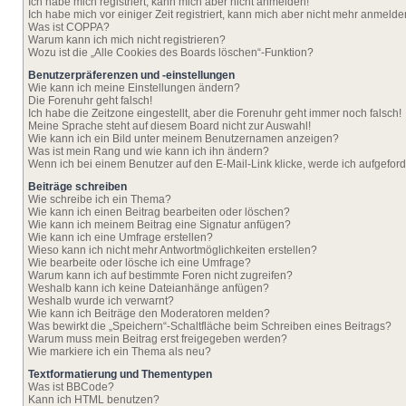
Ich habe mich registriert, kann mich aber nicht anmelden!
Ich habe mich vor einiger Zeit registriert, kann mich aber nicht mehr anmelde
Was ist COPPA?
Warum kann ich mich nicht registrieren?
Wozu ist die „Alle Cookies des Boards löschen“-Funktion?
Benutzerpräferenzen und -einstellungen
Wie kann ich meine Einstellungen ändern?
Die Forenuhr geht falsch!
Ich habe die Zeitzone eingestellt, aber die Forenuhr geht immer noch falsch!
Meine Sprache steht auf diesem Board nicht zur Auswahl!
Wie kann ich ein Bild unter meinem Benutzernamen anzeigen?
Was ist mein Rang und wie kann ich ihn ändern?
Wenn ich bei einem Benutzer auf den E-Mail-Link klicke, werde ich aufgefor
Beiträge schreiben
Wie schreibe ich ein Thema?
Wie kann ich einen Beitrag bearbeiten oder löschen?
Wie kann ich meinem Beitrag eine Signatur anfügen?
Wie kann ich eine Umfrage erstellen?
Wieso kann ich nicht mehr Antwortmöglichkeiten erstellen?
Wie bearbeite oder lösche ich eine Umfrage?
Warum kann ich auf bestimmte Foren nicht zugreifen?
Weshalb kann ich keine Dateianhänge anfügen?
Weshalb wurde ich verwarnt?
Wie kann ich Beiträge den Moderatoren melden?
Was bewirkt die „Speichern“-Schaltfläche beim Schreiben eines Beitrags?
Warum muss mein Beitrag erst freigegeben werden?
Wie markiere ich ein Thema als neu?
Textformatierung und Thementypen
Was ist BBCode?
Kann ich HTML benutzen?